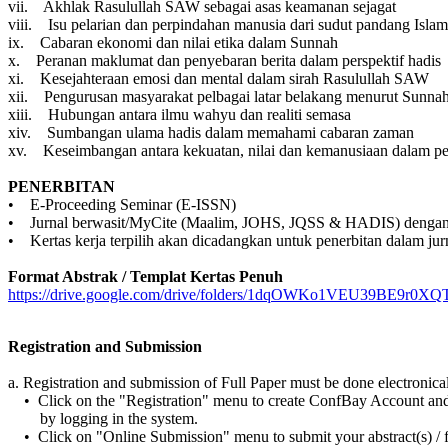
vii. Akhlak Rasulullah SAW sebagai asas keamanan sejagat
viii. Isu pelarian dan perpindahan manusia dari sudut pandang Islam
ix. Cabaran ekonomi dan nilai etika dalam Sunnah
x. Peranan maklumat dan penyebaran berita dalam perspektif hadis
xi. Kesejahteraan emosi dan mental dalam sirah Rasulullah SAW
xii. Pengurusan masyarakat pelbagai latar belakang menurut Sunna
xiii. Hubungan antara ilmu wahyu dan realiti semasa
xiv. Sumbangan ulama hadis dalam memahami cabaran zaman
xv. Keseimbangan antara kekuatan, nilai dan kemanusiaan dalam 
PENERBITAN
• E-Proceeding Seminar (E-ISSN)
• Jurnal berwasit/MyCite (Maalim, JOHS, JQSS & HADIS) dengan
• Kertas kerja terpilih akan dicadangkan untuk penerbitan dalam ju
Format Abstrak / Templat Kertas Penuh
https://drive.google.com/drive/folders/1dqOWKo1VEU39BE9r0X
Registration and Submission
a. Registration and submission of Full Paper must be done electronica
• Click on the "Registration" menu to create ConfBay Account and 
by logging in the system.
• Click on "Online Submission" menu to submit your abstract(s) / fu