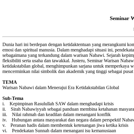
Seminar W
Dunia hari ini berdepan dengan ketidaktentuan yang merangkumi konf
emosi dan spiritual manusia. Dalam menghadapi situasi ini, pendek
sebagaimana yang terkandung dalam warisan Nabawi. Sejarah kepim
fleksibiliti serta usaha dan tawakkal. Justeru, Seminar Warisan Na
ketidakstabilan global, menghimpunkan sarjana untuk memperkaya w
mencerminkan nilai simbolik dan akademik yang tinggi sebagai pusat
TEMA
Warisan Nabawi dalam Menerajui Era Ketidakstabilan Global
Sub-Tema
i. Kepimpinan Rasulullah SAW dalam menghadapi krisis
ii. Sirah Nabawiyyah sebagai panduan membina ketahanan masyara
iii. Nilai rahmah dan keadilan dalam menangani konflik
iv. Hubungan antara masyarakat dan negara dalam perspektif Naba
v. Peranan hadis dalam membentuk ketenangan jiwa ketika krisis
vi. Pendekatan Sunnah dalam menangani isu kemanusiaan