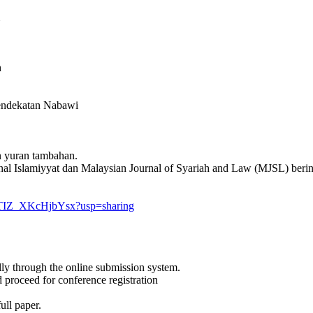
h
pendekatan Nabawi
 yuran tambahan.
rnal Islamiyyat dan Malaysian Journal of Syariah and Law (MJSL) ber
QTIZ_XKcHjbYsx?usp=sharing
lly through the online submission system.
proceed for conference registration
ll paper.