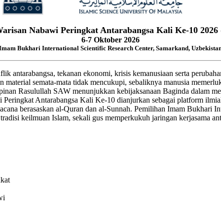
arisan Nabawi Peringkat Antarabangsa Kali Ke-10 202
6-7 Oktober 2026
Imam Bukhari International Scientific Research Center, Samarkand, Uzbekista
lik antarabangsa, tekanan ekonomi, krisis kemanusiaan serta perubaha
atan material semata-mata tidak mencukupi, sebaliknya manusia meme
pinan Rasulullah SAW menunjukkan kebijaksanaan Baginda dalam meng
bawi Peringkat Antarabangsa Kali Ke-10 dianjurkan sebagai platform i
acana berasaskan al-Quran dan al-Sunnah. Pemilihan
Imam Bukhari Int
 tradisi keilmuan Islam, sekali gus memperkukuh jaringan kerjasama a
kat
wi