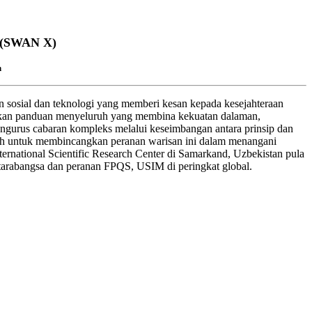
6 (SWAN X)
n
n sosial dan teknologi yang memberi kesan kepada kesejahteraan
rlukan panduan menyeluruh yang membina kekuatan dalaman,
urus cabaran kompleks melalui keseimbangan antara prinsip dan
lmiah untuk membincangkan peranan warisan ini dalam menangani
ernational Scientific Research Center
di
Samarkand
, Uzbekistan pula
ntarabangsa dan peranan FPQS, USIM di peringkat global.